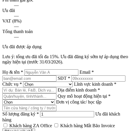
—
Ưu đãi
—
VAT (8%)
—
Tổng thanh toán
—
Ưu đãi được áp dụng
Lưu ý: tổng ưu đãi tối đa 15%. Ưu đãi đăng ký sớm tự áp dụng theo
ngày hiện tại (trước 31/03/2026).
Họ & tên
*
Email
*
SĐT
*
Chức vụ
*
Lĩnh vực kinh doanh
*
Địa điểm kinh doanh
*
Quy mô hoạt động hiện tại
*
Đơn vị công tác/ học tập
Số lượng đăng ký
*
Ưu đãi khách
hàng
Khách hàng ZA Office
Khách hàng Mắt Bão Invoice