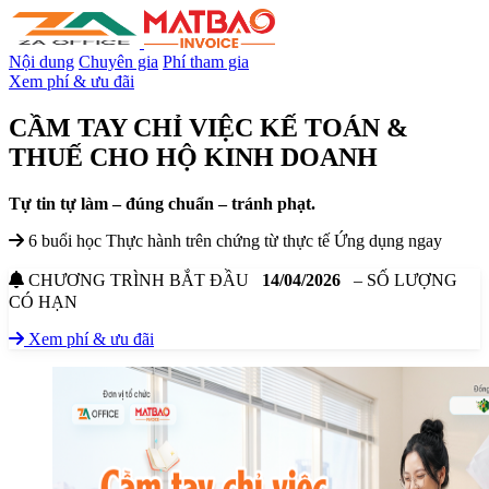
Nội dung
Chuyên gia
Phí tham gia
Xem phí & ưu đãi
CẦM TAY CHỈ VIỆC KẾ TOÁN &
THUẾ
CHO HỘ KINH DOANH
Tự tin tự làm – đúng chuẩn – tránh phạt.
6 buổi học
Thực hành trên chứng từ thực tế
Ứng dụng ngay
CHƯƠNG TRÌNH BẮT ĐẦU
14/04/2026
– SỐ LƯỢNG
CÓ HẠN
Xem phí & ưu đãi