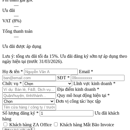
—
Ưu đãi
—
VAT (8%)
—
Tổng thanh toán
—
Ưu đãi được áp dụng
Lưu ý: tổng ưu đãi tối đa 15%. Ưu đãi đăng ký sớm tự áp dụng theo
ngày hiện tại (trước 31/03/2026).
Họ & tên
*
Email
*
SĐT
*
Chức vụ
*
Lĩnh vực kinh doanh
*
Địa điểm kinh doanh
*
Quy mô hoạt động hiện tại
*
Đơn vị công tác/ học tập
Số lượng đăng ký
*
Ưu đãi khách
hàng
Khách hàng ZA Office
Khách hàng Mắt Bão Invoice