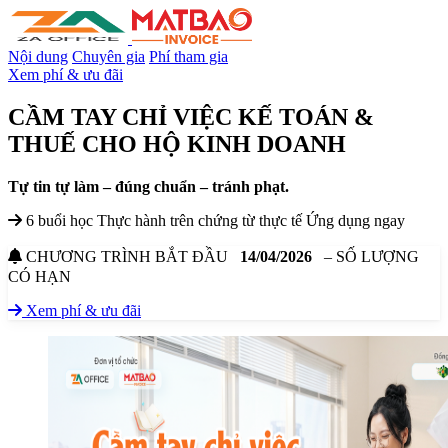
Nội dung
Chuyên gia
Phí tham gia
Xem phí & ưu đãi
CẦM TAY CHỈ VIỆC KẾ TOÁN &
THUẾ
CHO HỘ KINH DOANH
Tự tin tự làm – đúng chuẩn – tránh phạt.
6 buổi học
Thực hành trên chứng từ thực tế
Ứng dụng ngay
CHƯƠNG TRÌNH BẮT ĐẦU
14/04/2026
– SỐ LƯỢNG
CÓ HẠN
Xem phí & ưu đãi